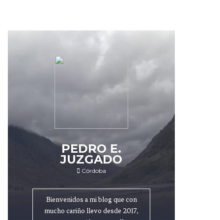
PEDRO E.
JUZGADO
Córdoba
Bienvenidos a mi blog que con
mucho cariño llevo desde 2017,