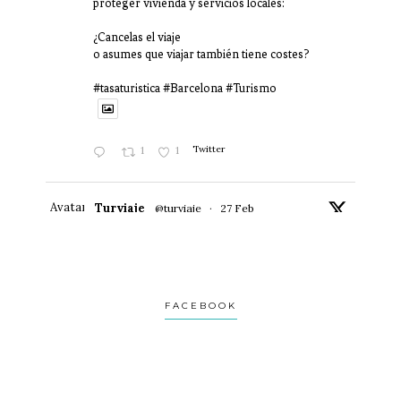
proteger vivienda y servicios locales:
¿Cancelas el viaje
o asumes que viajar también tiene costes?
#tasaturistica #Barcelona #Turismo
1
1
Twitter
Avatar
Turviaje
@turviaje
·
27 Feb
Donosti no es una postal.
Es una ciudad que se revela despacio.
Si vas con prisa, no la verás.
FACEBOOK
Te lo cuento aquí:
1
2
Twitter