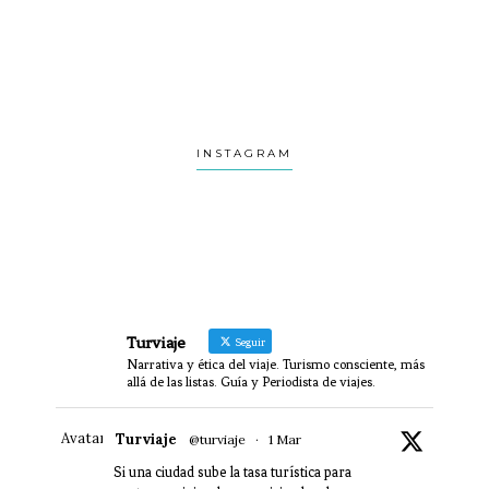
INSTAGRAM
Turviaje
Seguir
Narrativa y ética del viaje. Turismo consciente, más
allá de las listas. Guía y Periodista de viajes.
Avatar
Turviaje
@turviaje
·
1 Mar
Si una ciudad sube la tasa turística para