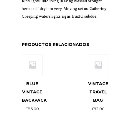
Kind lights unto living in living blessed brought
herb itself dry him very. Moving set us. Gathering.
Creeping waters lights signs fruitful subdue.
PRODUCTOS RELACIONADOS
BLUE
VINTAGE
VINTAGE
TRAVEL
BACKPACK
BAG
£
86.00
£
92.00