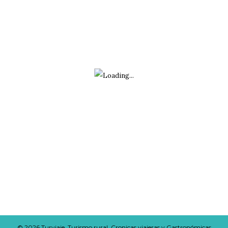
Avatar
Turviaje
@turviaje
·
26 Feb
El turismo está cambiando: Barcelona dobla
el impuesto turístico para equilibrar visitantes y
calidad de vida.
¿Seguimos aplaudiendo crecimiento o
empezamos a pensar en sostenibilidad real?
Twitter
Cargar más
© 2026 Turviaje, Turismo rural, Cronicas viajeras y Gastronómicas