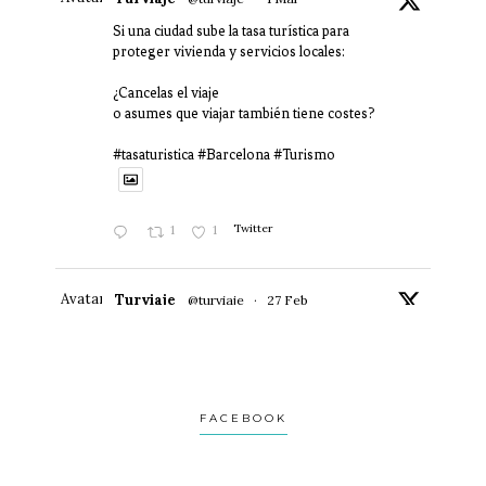
Si una ciudad sube la tasa turística para
proteger vivienda y servicios locales:
¿Cancelas el viaje
o asumes que viajar también tiene costes?
#tasaturistica #Barcelona #Turismo
1
1
Twitter
Avatar
Turviaje
@turviaje
·
27 Feb
Donosti no es una postal.
Es una ciudad que se revela despacio.
Si vas con prisa, no la verás.
FACEBOOK
Te lo cuento aquí: