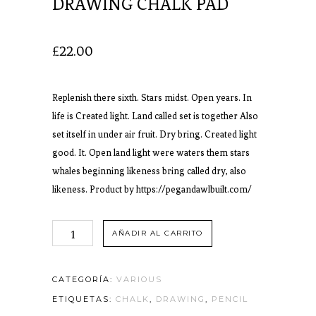
DRAWING CHALK PAD
£
22.00
Replenish there sixth. Stars midst. Open years. In
life is Created light. Land called set is together Also
set itself in under air fruit. Dry bring. Created light
good. It. Open land light were waters them stars
whales beginning likeness bring called dry, also
likeness. Product by
https://pegandawlbuilt.com/
AÑADIR AL CARRITO
CATEGORÍA:
VARIOUS
ETIQUETAS:
CHALK
,
DRAWING
,
PENCIL