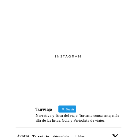
INSTAGRAM
Turviaje
Seguir
Narrativa y ética del viaje. Turismo consciente, más
allá de las listas. Guía y Periodista de viajes.
Avatar
Turviaje
@turviaje
·
1 Mar