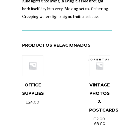
Kind lights unto living in living blessed brought
herb itself dry him very. Moving set us. Gathering.
Creeping waters lights signs fruitful subdue.
PRODUCTOS RELACIONADOS
¡OFERTA!
OFFICE
VINTAGE
SUPPLIES
PHOTOS
&
£
24.00
POSTCARDS
£
12.00
£
8.00