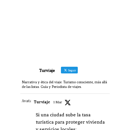
Turviaje
Seguir
Narrativa y ética del viaje. Turismo consciente, más allá
de las listas. Guía y Periodista de viajes.
Avatar
Turviaje
1 Mar
Si una ciudad sube la tasa
turística para proteger vivienda
y servicios locales: