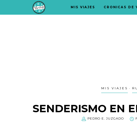
MIS VIAJES
CRONICAS DE 
MIS VIAJES
R
SENDERISMO EN E
PEDRO E. JUZGADO
F