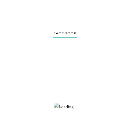
1
1
Twitter
Avatar
Turviaje
@turviaje
·
27 Feb
FACEBOOK
Donosti no es una postal.
Es una ciudad que se revela despacio.
Si vas con prisa, no la verás.
Te lo cuento aquí:
1
2
Twitter
Avatar
Turviaje
@turviaje
·
26 Feb
El turismo está cambiando:
Barcelona dobla el impuesto turístico