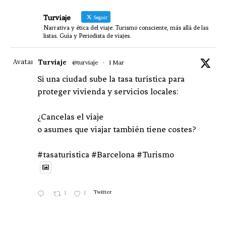
Turviaje
Seguir
Narrativa y ética del viaje. Turismo consciente, más allá de las
listas. Guía y Periodista de viajes.
Avatar
Turviaje
@turviaje
·
1 Mar
Si una ciudad sube la tasa turística para
proteger vivienda y servicios locales:
¿Cancelas el viaje
o asumes que viajar también tiene costes?
#tasaturistica #Barcelona #Turismo
1
1
Twitter
Avatar
Turviaje
@turviaje
·
27 Feb