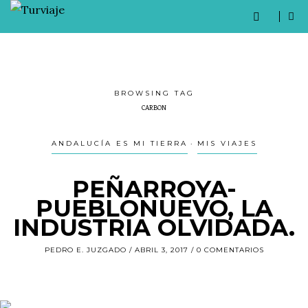
BROWSING TAG
CARBON
ANDALUCÍA ES MI TIERRA
MIS VIAJES
PEÑARROYA-
PUEBLONUEVO, LA
INDUSTRIA OLVIDADA.
PEDRO E. JUZGADO
ABRIL 3, 2017
0 COMENTARIOS