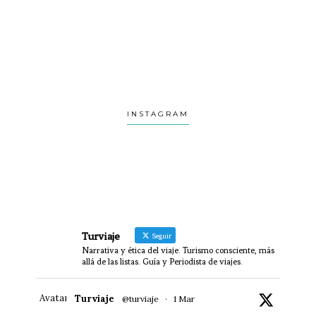
INSTAGRAM
Turviaje
Seguir
Narrativa y ética del viaje. Turismo consciente, más
allá de las listas. Guía y Periodista de viajes.
Avatar
Turviaje
@turviaje
·
1 Mar