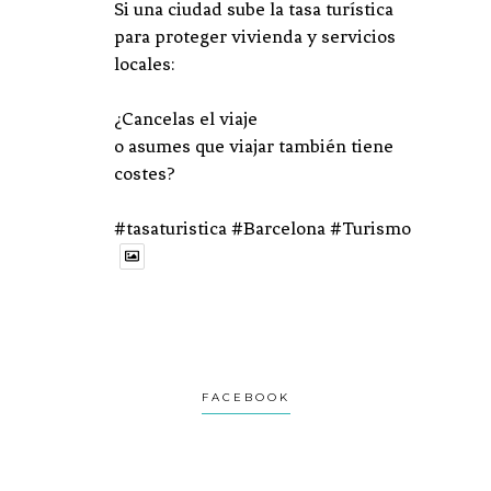
Si una ciudad sube la tasa turística
para proteger vivienda y servicios
locales:
¿Cancelas el viaje
o asumes que viajar también tiene
costes?
#tasaturistica #Barcelona #Turismo
1
1
Twitter
Avatar
Turviaje
@turviaje
·
27 Feb
FACEBOOK
Donosti no es una postal.
Es una ciudad que se revela despacio.