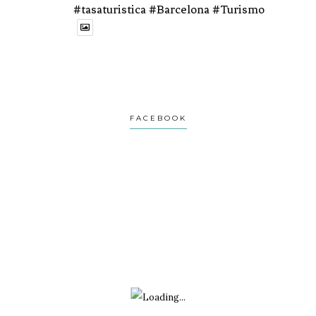
#tasaturistica #Barcelona #Turismo
1
1
Twitter
Avatar
Turviaje
@turviaje
·
27 Feb
FACEBOOK
Donosti no es una postal.
Es una ciudad que se revela despacio.
Si vas con prisa, no la verás.
Te lo cuento aquí:
1
2
Twitter
Avatar
Turviaje
@turviaje
·
26 Feb