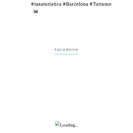
#tasaturistica #Barcelona #Turismo
1
1
Twitter
Avatar
Turviaje
@turviaje
·
27 Feb
FACEBOOK
Donosti no es una postal.
Es una ciudad que se revela despacio.
Si vas con prisa, no la verás.
Te lo cuento aquí:
1
2
Twitter
Avatar
Turviaje
@turviaje
·
26 Feb