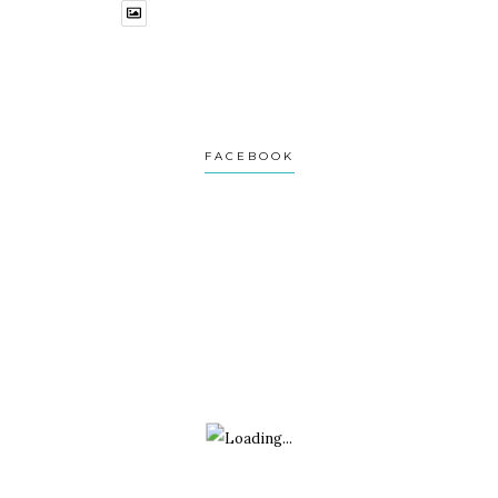
1
1
Twitter
Avatar
Turviaje
@turviaje
·
27 Feb
FACEBOOK
Donosti no es una postal.
Es una ciudad que se revela despacio.
Si vas con prisa, no la verás.
Te lo cuento aquí:
1
2
Twitter
Avatar
Turviaje
@turviaje
·
26 Feb
El turismo está cambiando: