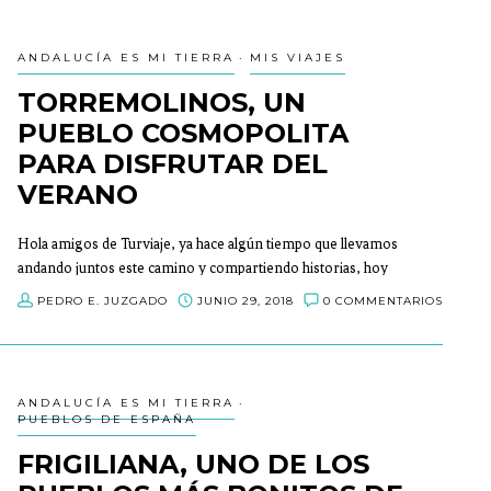
ANDALUCÍA ES MI TIERRA
MIS VIAJES
TORREMOLINOS, UN
PUEBLO COSMOPOLITA
PARA DISFRUTAR DEL
VERANO
Hola amigos de Turviaje, ya hace algún tiempo que llevamos
andando juntos este camino y compartiendo historias, hoy
quiero hablaros de mi último viaje, donde pasé un gran fin de
PEDRO E. JUZGADO
JUNIO 29, 2018
0 COMMENTARIOS
semana en la costa del sol, en esta ocasión el desino elegido
fue Torremolinos.
ANDALUCÍA ES MI TIERRA
PUEBLOS DE ESPAÑA
FRIGILIANA, UNO DE LOS