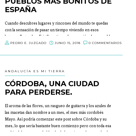
PUEBLOS MÁS BONITOS DE
ESPAÑA
Cuando descubres lugares y rincones del mundo te quedas
con la sensación de pasar un tiempo viviendo en esos
lugares, llegando a Frigiliana tienes la sensación de un pueblo
en el que todo lo que te rodea es antiguo pero a la vez nuevo,
PEDRO E. JUZGADO
JUNIO 15, 2018
0 COMMENTARIOS
y por esa razón es uno de los pueblos más bonitos de España,
como indica el cartel en su entrada.
ANDALUCÍA ES MI TIERRA
CÓRDOBA, UNA CIUDAD
PARA PERDERSE.
El aroma de las flores, un rasgueo de guitarra y los azules de
las macetas dan nombre a un mes, el mes más cordobés
Mayo. Así podría comenzar este post sobre Córdoba y su
mes, lo que sería bastante buen comienzo pero con toda esa
multitud de personas hablando de los mismos lugares desde