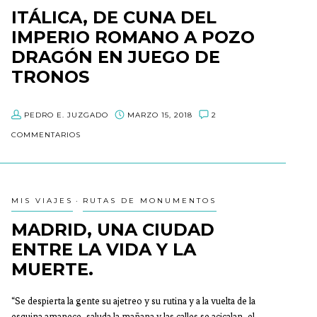
ITÁLICA, DE CUNA DEL
IMPERIO ROMANO A POZO
DRAGÓN EN JUEGO DE
TRONOS
¿Sabéis esa sensación de querer ir a un lugar desde que eres
PEDRO E. JUZGADO
MARZO 15, 2018
2
pequeño y cada vez que te preguntan dices su nombre? Pues
COMMENTARIOS
eso exactamente es lo que me ocurría a mí con Itálica.
MIS VIAJES
RUTAS DE MONUMENTOS
MADRID, UNA CIUDAD
ENTRE LA VIDA Y LA
MUERTE.
“Se despierta la gente su ajetreo y su rutina y a la vuelta de la
esquina amanece, saluda la mañana y las calles se acicalan, el