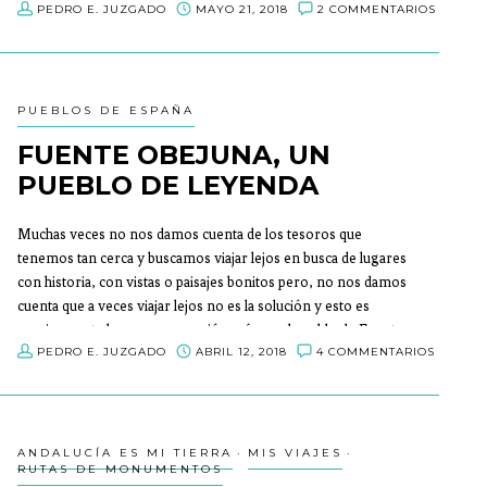
PEDRO E. JUZGADO
MAYO 21, 2018
2 COMMENTARIOS
Turviaje quiero daros un puntito de vista de mi Córdoba un
poco diferente.
PUEBLOS DE ESPAÑA
FUENTE OBEJUNA, UN
PUEBLO DE LEYENDA
Muchas veces no nos damos cuenta de los tesoros que
tenemos tan cerca y buscamos viajar lejos en busca de lugares
con historia, con vistas o paisajes bonitos pero, no nos damos
cuenta que a veces viajar lejos no es la solución y esto es
precisamente lo que me ocurrió a mí con el pueblo de Fuente
PEDRO E. JUZGADO
ABRIL 12, 2018
4 COMMENTARIOS
Obejuna.
ANDALUCÍA ES MI TIERRA
MIS VIAJES
RUTAS DE MONUMENTOS