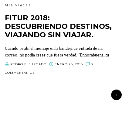
MIS VIAJES
FITUR 2018:
DESCUBRIENDO DESTINOS,
VIAJANDO SIN VIAJAR.
Cuando recibí el mensaje en la bandeja de entrada de mi
correo, no podía creer que fuera verdad, “Enhorabuena, tu
solicitud para visitar Fitur como travelblogger ha sido
PEDRO E. JUZGADO
ENERO 28, 2018
3
aprobada”. En ese momento yo que solo llevo un año como
COMMENTARIOS
blogger (suena raro decirlo y todo) me sentí emocionado y
nervioso.
»