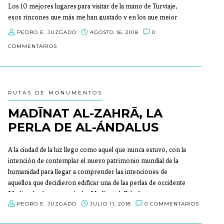
Los 10 mejores lugares para visitar de la mano de Turviaje,
esos rincones que más me han gustado y en los que mejor
me he sentido, tanto en España como en otros países.
PEDRO E. JUZGADO
AGOSTO 16, 2018
0
COMMENTARIOS
RUTAS DE MONUMENTOS
MADĪNAT AL-ZAHRĀ, LA
PERLA DE AL-ÁNDALUS
A la ciudad de la luz llego como aquel que nunca estuvo, con la
intención de contemplar el nuevo patrimonio mundial de la
humanidad para llegar a comprender las intenciones de
aquellos que decidieron edificar una de las perlas de occidente
Medina Azahara, o en árabe Madīnat al-Zahrā
PEDRO E. JUZGADO
JULIO 11, 2018
0 COMMENTARIOS