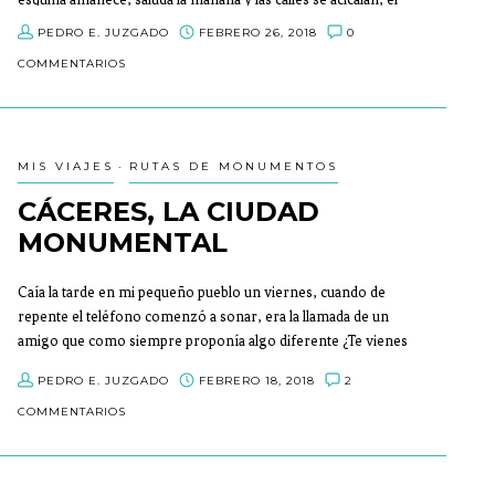
trasiego de la vida nos ofrece avenidas invadidas por motores
PEDRO E. JUZGADO
FEBRERO 26, 2018
0
con sus ruidos sus olores y adelantos. Otro atasco, otro
COMMENTARIOS
percance, otro borde, otra obra y otro ¿dónde coño aparco?
Abandonan sus barrios los hijos del salario a montar el
escenario de a diario.”
MIS VIAJES
RUTAS DE MONUMENTOS
CÁCERES, LA CIUDAD
MONUMENTAL
Caía la tarde en mi pequeño pueblo un viernes, cuando de
repente el teléfono comenzó a sonar, era la llamada de un
amigo que como siempre proponía algo diferente ¿Te vienes
a Cáceres mañana? Sin pensármelo demasiado la respuesta
PEDRO E. JUZGADO
FEBRERO 18, 2018
2
fue Sí.
COMMENTARIOS