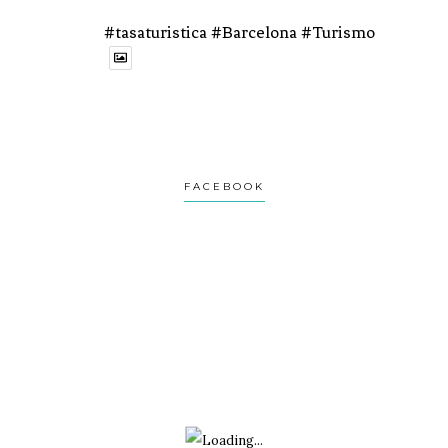
#tasaturistica #Barcelona #Turismo
1
1
Twitter
Avatar
Turviaje
@turviaje
·
27 Feb
FACEBOOK
Donosti no es una postal.
Es una ciudad que se revela despacio.
Si vas con prisa, no la verás.
Te lo cuento aquí:
1
2
Twitter