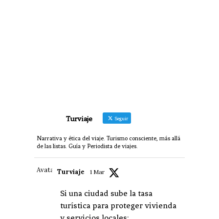
Turviaje
Seguir
Narrativa y ética del viaje. Turismo consciente, más allá
de las listas. Guía y Periodista de viajes.
Avatar
Turviaje
1 Mar
Si una ciudad sube la tasa
turística para proteger vivienda
y servicios locales: