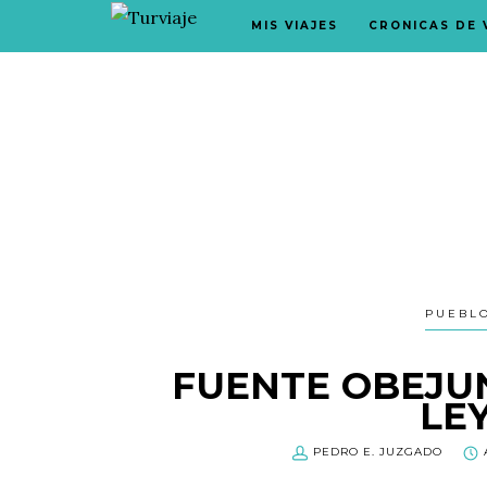
MIS VIAJES
CRONICAS DE 
PUEBL
FUENTE OBEJU
LE
PEDRO E. JUZGADO
A