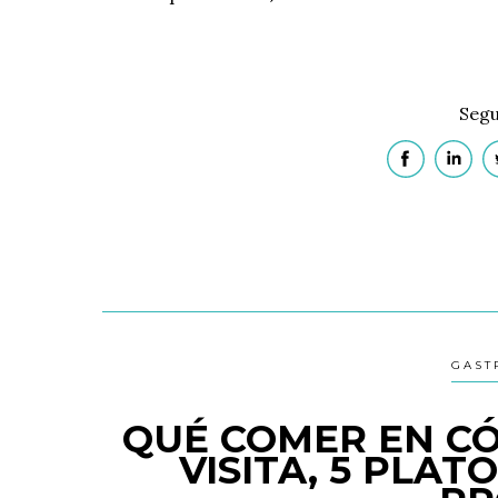
Segu
GAST
QUÉ COMER EN C
VISITA, 5 PLAT