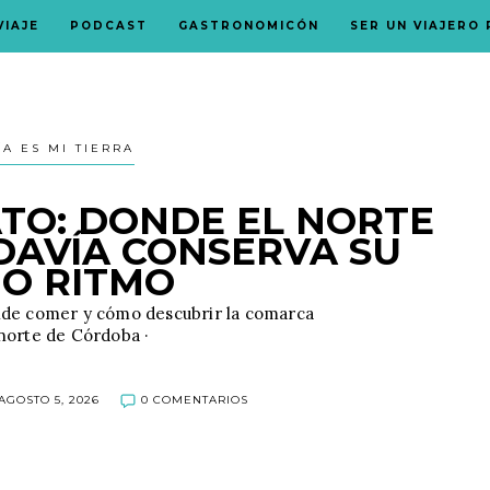
VIAJE
PODCAST
GASTRONOMICÓN
SER UN VIAJERO
A ES MI TIERRA
ATO: DONDE EL NORTE
DAVÍA CONSERVA SU
IO RITMO
dónde comer y cómo descubrir la comarca
norte de Córdoba ·
AGOSTO 5, 2026
0 COMENTARIOS