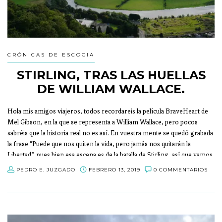
CRÓNICAS DE ESCOCIA
STIRLING, TRAS LAS HUELLAS
DE WILLIAM WALLACE.
Hola mis amigos viajeros, todos recordareis la película BraveHeart de
Mel Gibson, en la que se representa a William Wallace, pero pocos
sabréis que la historia real no es así. En vuestra mente se quedó grabada
la frase “Puede que nos quiten la vida, pero jamás nos quitarán la
Libertad”, pues bien esa escena es de la batalla de Stirling, así que vamos
a descubrir esta ciudad tras las huellas de William Wallace.
PEDRO E. JUZGADO
FEBRERO 13, 2019
0 COMMENTARIOS