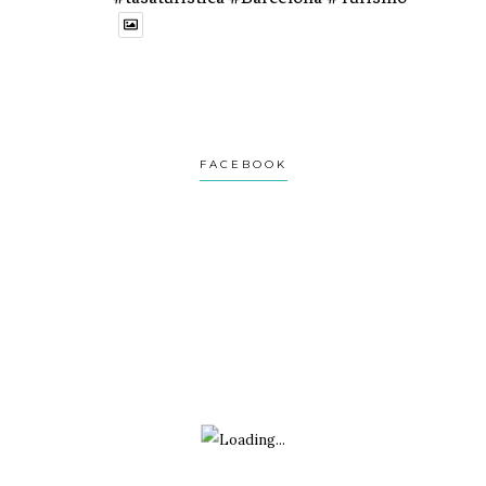
1
1
Twitter
Avatar
Turviaje
@turviaje
·
27 Feb
FACEBOOK
Donosti no es una postal.
Es una ciudad que se revela despacio.
Si vas con prisa, no la verás.
Te lo cuento aquí:
1
2
Twitter
Avatar
Turviaje
@turviaje
·
26 Feb