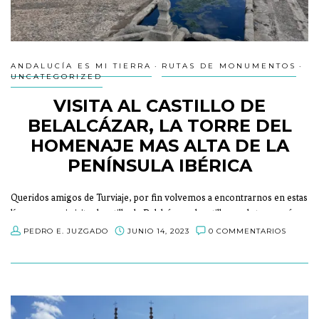
ANDALUCÍA ES MI TIERRA
RUTAS DE MONUMENTOS
UNCATEGORIZED
VISITA AL CASTILLO DE
BELALCÁZAR, LA TORRE DEL
HOMENAJE MAS ALTA DE LA
PENÍNSULA IBÉRICA
Queridos amigos de Turviaje, por fin volvemos a encontrarnos en estas
líneas para mi visita al castillo de Belalcázar, el castillo con la torre más
alta de la península…
PEDRO E. JUZGADO
JUNIO 14, 2023
0 COMMENTARIOS